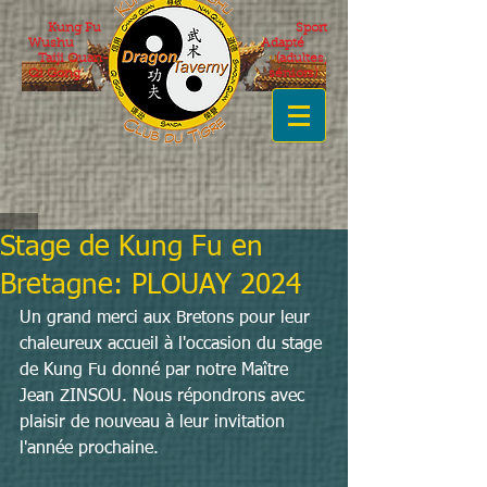
Kung Fu
Sport
Wushu
Adapté
Taiji Quan-
(adultes,
Qi Gong
séniors)
Stage de Kung Fu en
Bretagne: PLOUAY 2024
Un grand merci aux Bretons pour leur 
chaleureux accueil à l'occasion du stage 
de Kung Fu donné par notre Maître 
Jean ZINSOU. Nous répondrons avec 
plaisir de nouveau à leur invitation 
l'année prochaine.