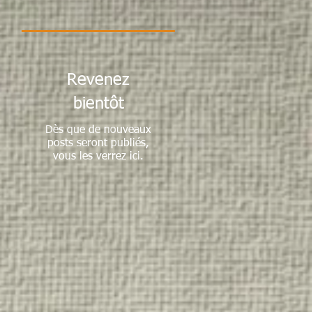
Revenez
bientôt
 24
Dès que de nouveaux
posts seront publiés,
vous les verrez ici.