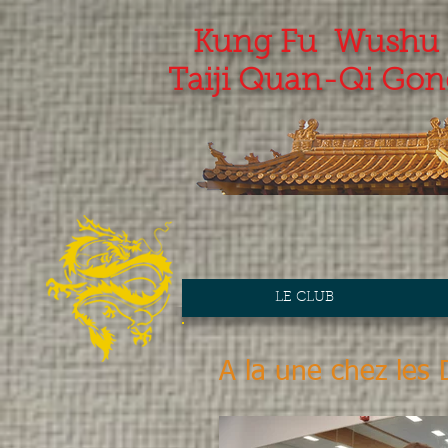
Kung Fu Wushu
Taiji Quan-Qi Gon
LE CLUB
A la une chez les 