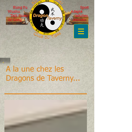
Kung Fu
Sport
Wushu
Adapté
Taiji Quan-
(adultes,
Qi Gong
séniors)
A la une chez les
Dragons de Taverny...