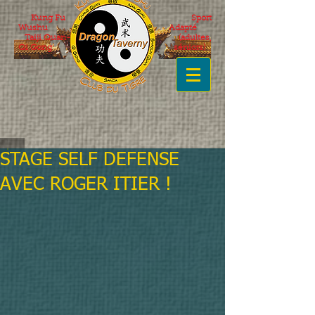
Kung Fu
Sport
Wushu
Adapté
Taiji Quan-
(adultes,
Qi Gong
séniors)
STAGE SELF DEFENSE
AVEC ROGER ITIER !