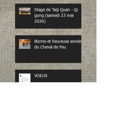
Stage de Taiji Quan - Qi
gong (samedi 23 mai
2026)
Bonne et heureuse année
du Cheval de Feu
VOEUX
Stage d'épée en mousse
"Duan Bing": samedi
13/12/2025