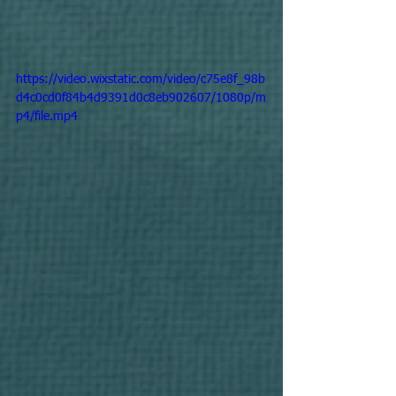
https://video.wixstatic.com/video/c75e8f_98b
d4c0cd0f84b4d9391d0c8eb902607/1080p/m
p4/file.mp4