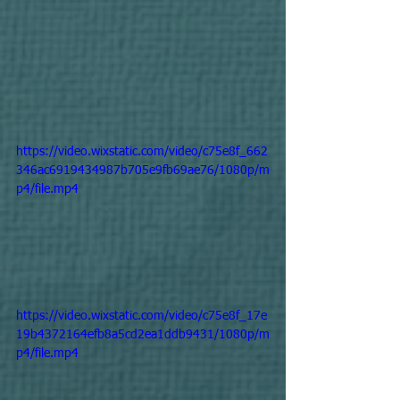
https://video.wixstatic.com/video/c75e8f_662
346ac6919434987b705e9fb69ae76/1080p/m
p4/file.mp4
https://video.wixstatic.com/video/c75e8f_17e
19b4372164efb8a5cd2ea1ddb9431/1080p/m
p4/file.mp4