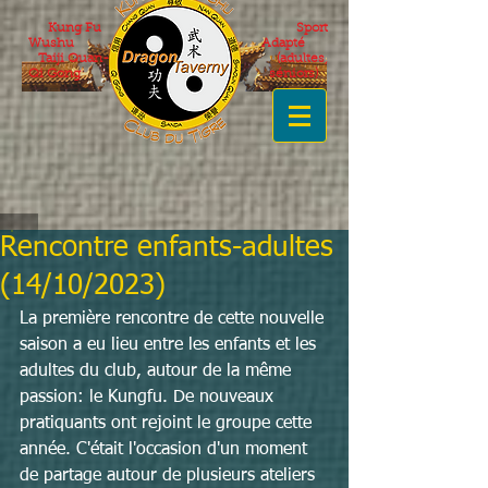
Kung Fu
Sport
Wushu
Adapté
Taiji Quan-
(adultes,
Qi Gong
séniors)
Rencontre enfants-adultes
(14/10/2023)
La première rencontre de cette nouvelle 
saison a eu lieu entre les enfants et les 
adultes du club, autour de la même 
passion: le Kungfu. De nouveaux 
pratiquants ont rejoint le groupe cette 
année. C'était l'occasion d'un moment 
de partage autour de plusieurs ateliers 