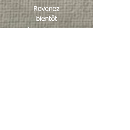
Revenez
bientôt
Dès que de nouveaux
posts seront publiés,
vous les verrez ici.
Récemment...
Information:
Nouvelle saison (2026-
2027)